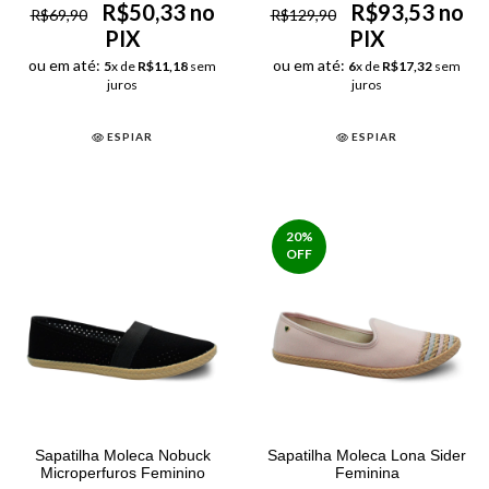
R$50,33 no
R$93,53 no
R$69,90
R$129,90
PIX
PIX
ou em até:
ou em até:
5
x de
R$11,18
sem
6
x de
R$17,32
sem
juros
juros
ESPIAR
ESPIAR
20
%
OFF
Sapatilha Moleca Nobuck
Sapatilha Moleca Lona Sider
Microperfuros Feminino
Feminina