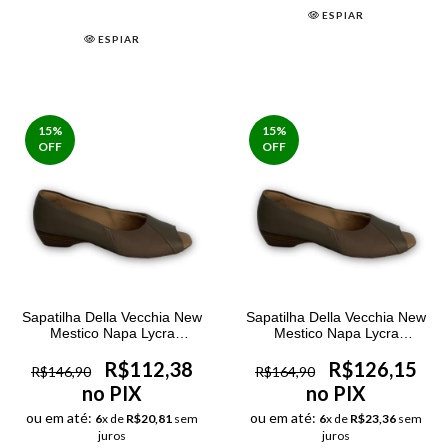
ESPIAR
ESPIAR
15
%
15
%
OFF
OFF
Sapatilha Della Vecchia New
Sapatilha Della Vecchia New
Mestico Napa Lycra
Mestico Napa Lycra
Feminina Rato
Num.Especial Feminina Rato
R$112,38
R$126,15
R$146,90
R$164,90
no PIX
no PIX
ou em até:
ou em até:
6
x de
R$20,81
sem
6
x de
R$23,36
sem
juros
juros