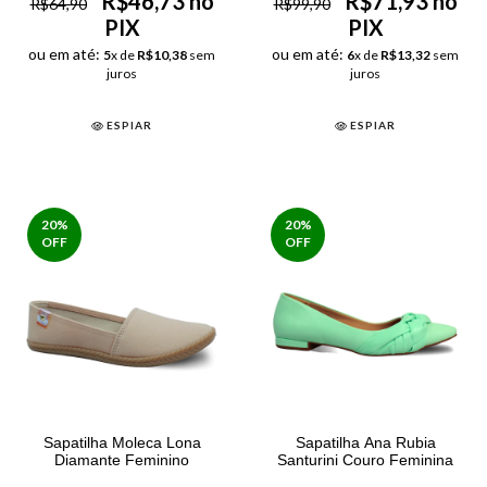
R$46,73 no
R$71,93 no
R$64,90
R$99,90
PIX
PIX
ou em até:
ou em até:
5
x de
R$10,38
sem
6
x de
R$13,32
sem
juros
juros
ESPIAR
ESPIAR
20
%
20
%
OFF
OFF
Sapatilha Moleca Lona
Sapatilha Ana Rubia
Diamante Feminino
Santurini Couro Feminina