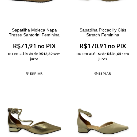
Sapatilha Moleca Napa
Sapatilha Piccadilly Clás
Tresse Santorini Feminina
Stretch Feminina
R$71,91 no PIX
R$170,91 no PIX
ou em até:
ou em até:
6
x de
R$13,32
sem
6
x de
R$31,65
sem
juros
juros
ESPIAR
ESPIAR