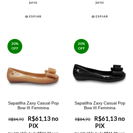
juros
juros
ESPIAR
ESPIAR
20
%
20
%
OFF
OFF
Sapatilha Zaxy Casual Pop
Sapatilha Zaxy Casual Pop
Bow III Feminina
Bow III Feminina
R$61,13 no
R$61,13 no
R$84,90
R$84,90
PIX
PIX
ou em até:
ou em até: