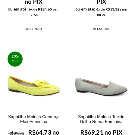
no PIX
PIX
ou em até:
ou em até:
6
x de
R$24,65
sem
6
x de
R$13,32
sem
juros
juros
ESPIAR
ESPIAR
20
%
OFF
Sapatilha Moleca Camurça
Sapatilha Moleca Tecido
Flex Feminina
Brilho Roma Feminina
R$64,73 no
R$69,21 no PIX
R$89,90