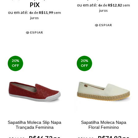
PIX
ou em até:
6
x de
R$12,82
sem
juros
ou em até:
6
x de
R$11,99
sem
juros
ESPIAR
ESPIAR
20
%
20
%
OFF
OFF
Sapatilha Moleca Slip Napa
Sapatilha Moleca Napa
Trançada Feminina
Floral Feminino