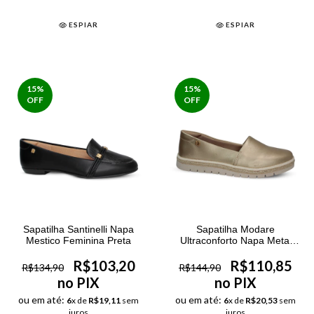
ESPIAR
ESPIAR
15
%
15
%
OFF
OFF
Sapatilha Santinelli Napa
Sapatilha Modare
Mestico Feminina Preta
Ultraconforto Napa Metal
Feminina Dourado
R$103,20
R$110,85
R$134,90
R$144,90
no PIX
no PIX
ou em até:
ou em até:
6
x de
R$19,11
sem
6
x de
R$20,53
sem
juros
juros