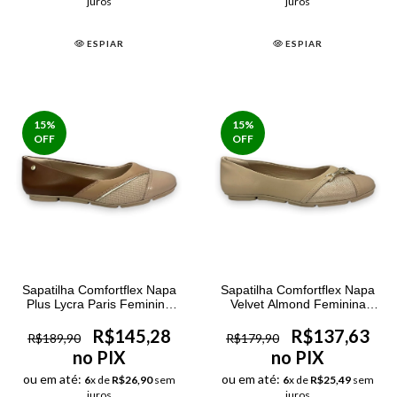
juros
juros
ESPIAR
ESPIAR
15
%
15
%
OFF
OFF
Sapatilha Comfortflex Napa
Sapatilha Comfortflex Napa
Plus Lycra Paris Feminina
Velvet Almond Feminina
Creme
Nude
R$145,28
R$137,63
R$189,90
R$179,90
no PIX
no PIX
ou em até:
ou em até:
6
x de
R$26,90
sem
6
x de
R$25,49
sem
juros
juros