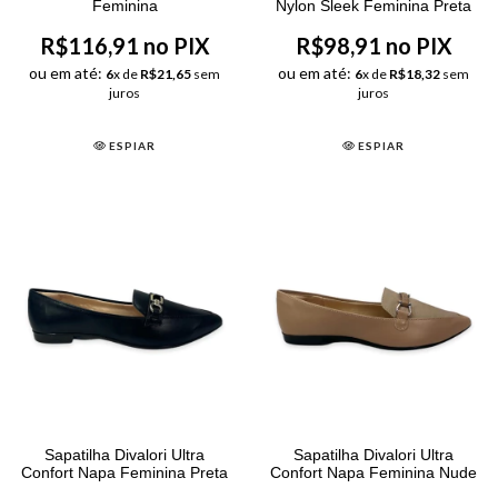
Feminina
Nylon Sleek Feminina Preta
R$116,91 no PIX
R$98,91 no PIX
ou em até:
ou em até:
6
x de
R$21,65
sem
6
x de
R$18,32
sem
juros
juros
ESPIAR
ESPIAR
Sapatilha Divalori Ultra
Sapatilha Divalori Ultra
Confort Napa Feminina Preta
Confort Napa Feminina Nude