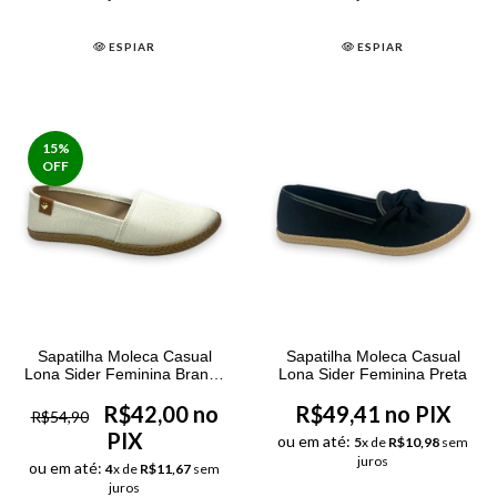
ESPIAR
ESPIAR
15
%
OFF
Sapatilha Moleca Casual
Sapatilha Moleca Casual
Lona Sider Feminina Branco
Lona Sider Feminina Preta
Off
R$42,00 no
R$49,41 no PIX
R$54,90
PIX
ou em até:
5
x de
R$10,98
sem
juros
ou em até:
4
x de
R$11,67
sem
juros