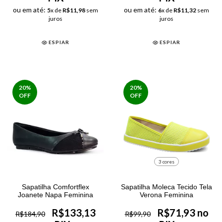
ou em até:
ou em até:
5
x de
R$11,98
sem
6
x de
R$11,32
sem
juros
juros
ESPIAR
ESPIAR
20
%
20
%
OFF
OFF
3 cores
Sapatilha Comfortflex
Sapatilha Moleca Tecido Tela
Joanete Napa Feminina
Verona Feminina
R$133,13
R$71,93 no
R$184,90
R$99,90