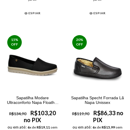
ESPIAR
ESPIAR
15
%
20
%
OFF
OFF
Sapatilha Modare
Sapatilha Specht Forrada Lã
Ultraconforto Napa Floather
Napa Unissex
Feminina Preto
R$103,20
R$86,33 no
R$134,90
R$119,90
no PIX
PIX
ou em até:
ou em até:
6
x de
R$19,11
sem
6
x de
R$15,99
sem