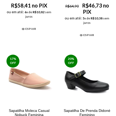
R$58,41 no PIX
R$46,73 no
R$64,90
PIX
ou em até:
6
x de
R$10,82
sem
juros
ou em até:
5
x de
R$10,38
sem
juros
ESPIAR
ESPIAR
17
%
20
%
OFF
OFF
Sapatilha Moleca Casual
Sapatilha De Prenda Didoné
Nobuck Feminina
Feminino