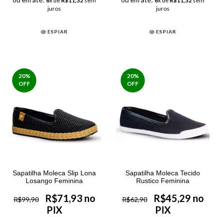
6
x de
R$11,32
sem
6
x de
R$11,32
sem
juros
juros
ESPIAR
ESPIAR
20
%
20
%
OFF
OFF
Sapatilha Moleca Slip Lona
Sapatilha Moleca Tecido
Losango Feminina
Rustico Feminina
R$71,93 no
R$45,29 no
R$99,90
R$62,90
PIX
PIX