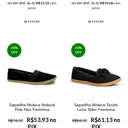
ou em até:
ou em até:
6
x de
R$13,32
sem
5
x de
R$10,06
sem
juros
juros
ESPIAR
ESPIAR
20
%
20
%
OFF
OFF
Sapatilha Moleca Nobuck
Sapatilha Moleca Tecido
Pele Neo Feminina
Lona Sider Feminina
R$53,93 no
R$61,13 no
R$74,90
R$84,90
PIX
PIX