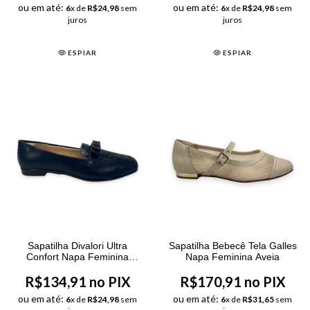
ou em até:
ou em até:
6
x de
R$24,98
sem
6
x de
R$24,98
sem
juros
juros
ESPIAR
ESPIAR
Sapatilha Divalori Ultra
Sapatilha Bebecê Tela Galles
Confort Napa Feminina
Napa Feminina Aveia
Marinho
R$134,91 no PIX
R$170,91 no PIX
ou em até:
ou em até:
6
x de
R$24,98
sem
6
x de
R$31,65
sem