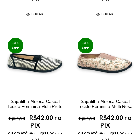
ESPIAR
ESPIAR
15
%
15
%
OFF
OFF
Sapatilha Moleca Casual
Sapatilha Moleca Casual
Tecido Feminina Multi Preto
Tecido Feminina Multi Rosa
R$42,00 no
R$42,00 no
R$54,90
R$54,90
PIX
PIX
ou em até:
ou em até:
4
x de
R$11,67
sem
4
x de
R$11,67
sem
juros
juros