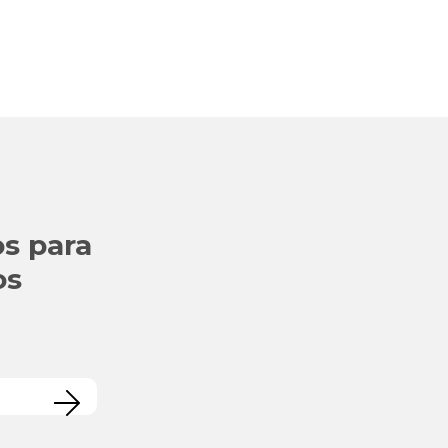
s para
os