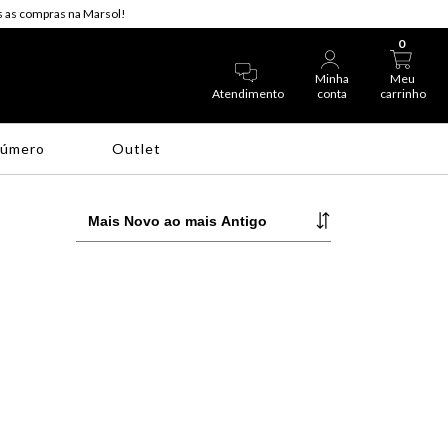
 as compras na Marsol!
0
Minha
Meu
Atendimento
conta
carrinho
Número
Outlet