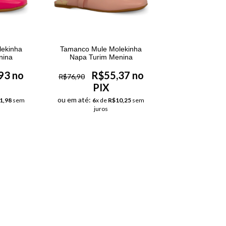
ekinha
Tamanco Mule Molekinha
nina
Napa Turim Menina
93 no
R$55,37 no
R$76,90
PIX
ou em até:
1,98
sem
6
x de
R$10,25
sem
juros