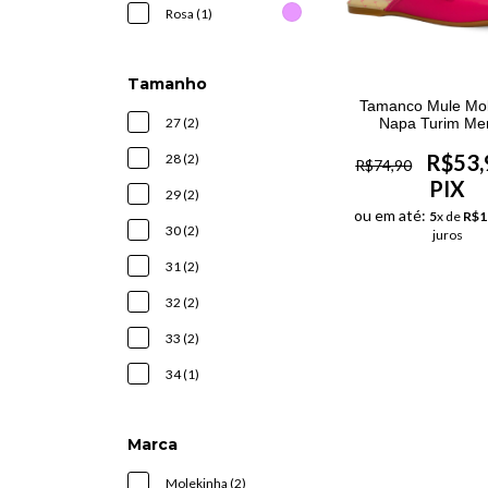
Rosa (1)
Tamanho
Tamanco Mule Mol
Napa Turim Me
27 (2)
R$53,
28 (2)
R$74,90
PIX
29 (2)
ou em até:
5
x de
R$1
30 (2)
juros
31 (2)
32 (2)
33 (2)
34 (1)
Marca
Molekinha (2)