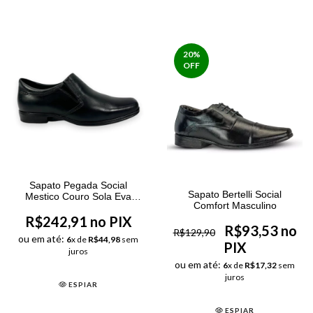
20
%
OFF
Sapato Pegada Social
Sapato Bertelli Social
Mestico Couro Sola Eva
Comfort Masculino
Masculino Preto
R$242,91 no PIX
R$93,53 no
R$129,90
ou em até:
6
x de
R$44,98
sem
PIX
juros
ou em até:
6
x de
R$17,32
sem
juros
ESPIAR
ESPIAR