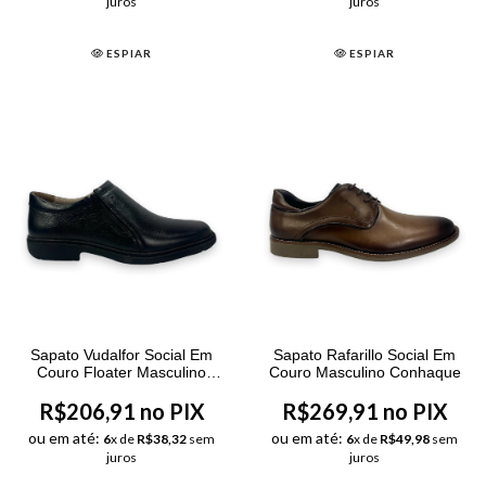
juros
juros
ESPIAR
ESPIAR
Sapato Vudalfor Social Em
Sapato Rafarillo Social Em
Couro Floater Masculino
Couro Masculino Conhaque
Preto
R$206,91 no PIX
R$269,91 no PIX
ou em até:
ou em até:
6
x de
R$38,32
sem
6
x de
R$49,98
sem
juros
juros