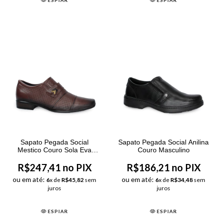
ESPIAR
ESPIAR
Sapato Pegada Social
Sapato Pegada Social Anilina
Mestico Couro Sola Eva
Couro Masculino
Masculino
R$247,41 no PIX
R$186,21 no PIX
ou em até:
ou em até:
6
x de
R$45,82
sem
6
x de
R$34,48
sem
juros
juros
ESPIAR
ESPIAR