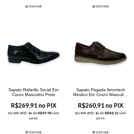
ESPIAR
ESPIAR
Sapato Rafarillo Social Em
Sapato Pegada Amortech
Couro Masculino Preto
Mestico Em Couro Masculino
Pinhão
R$269,91 no PIX
R$260,91 no PIX
ou em até:
ou em até:
6
x de
R$49,98
sem
6
x de
R$48,32
sem
juros
juros
ESPIAR
ESPIAR