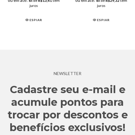
ou em até:
ou em até:
6
x de
R$13,41
sem
6
x de
R$29,32
sem
juros
juros
ESPIAR
ESPIAR
NEWSLETTER
Cadastre seu e-mail e
acumule pontos para
trocar por descontos e
benefícios exclusivos!