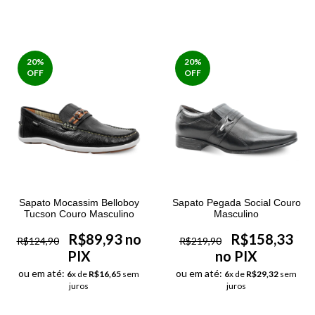
20
%
20
%
OFF
OFF
Sapato Mocassim Belloboy
Sapato Pegada Social Couro
Tucson Couro Masculino
Masculino
R$89,93 no
R$158,33
R$124,90
R$219,90
PIX
no PIX
ou em até:
ou em até:
6
x de
R$16,65
sem
6
x de
R$29,32
sem
juros
juros