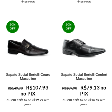
ESPIAR
ESPIAR
20
%
20
%
OFF
OFF
Sapato Social Bertelli Couro
Sapato Social Bertelli Confort
Masculino
Masculino
R$107,93
R$79,13 no
R$149,90
R$109,90
no PIX
PIX
ou em até:
ou em até:
6
x de
R$19,99
sem
6
x de
R$14,65
sem
juros
juros