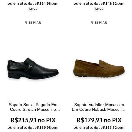
ou em até:
ou em até:
6
x de
R$34,98
sem
6
x de
R$48,32
sem
juros
juros
ESPIAR
ESPIAR
Sapato Social Pegada Em
Sapato Vudalfor Mocassim
Couro Stretch Masculino
Em Couro Nobuck Masculino
Preto
Marrom
R$215,91 no PIX
R$179,91 no PIX
ou em até:
ou em até:
6
x de
R$39,98
sem
6
x de
R$33,32
sem