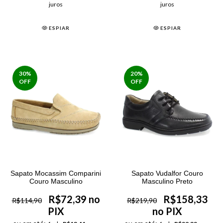
juros
juros
ESPIAR
ESPIAR
30
%
20
%
OFF
OFF
Sapato Mocassim Comparini
Sapato Vudalfor Couro
Couro Masculino
Masculino Preto
R$72,39 no
R$158,33
R$114,90
R$219,90
PIX
no PIX