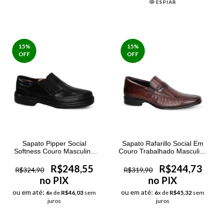
ESPIAR
15
%
15
%
OFF
OFF
Sapato Pipper Social
Sapato Rafarillo Social Em
Softness Couro Masculino
Couro Trabalhado Masculino
Preto
Mogno
R$248,55
R$244,73
R$324,90
R$319,90
no PIX
no PIX
ou em até:
ou em até:
6
x de
R$46,03
sem
6
x de
R$45,32
sem
juros
juros