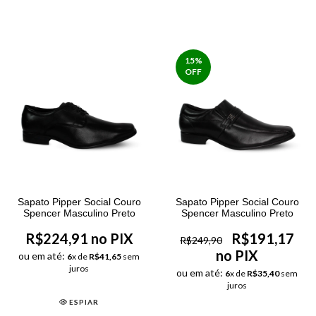
15
%
OFF
Sapato Pipper Social Couro
Sapato Pipper Social Couro
Spencer Masculino Preto
Spencer Masculino Preto
R$224,91 no PIX
R$191,17
R$249,90
no PIX
ou em até:
6
x de
R$41,65
sem
juros
ou em até:
6
x de
R$35,40
sem
juros
ESPIAR