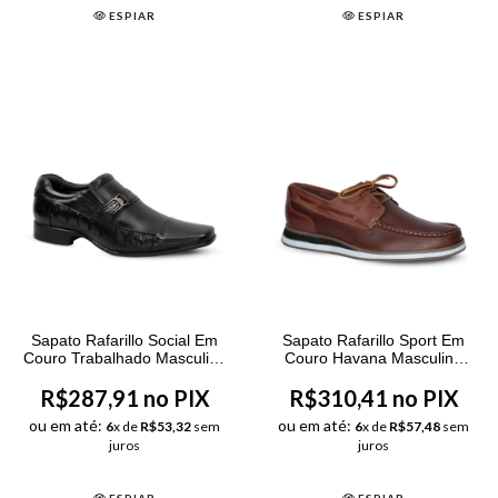
ESPIAR
ESPIAR
Sapato Rafarillo Social Em
Sapato Rafarillo Sport Em
Couro Trabalhado Masculino
Couro Havana Masculino
Preto
Marrom
R$287,91 no PIX
R$310,41 no PIX
ou em até:
ou em até:
6
x de
R$53,32
sem
6
x de
R$57,48
sem
juros
juros