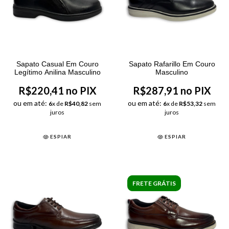
Sapato Casual Em Couro
Sapato Rafarillo Em Couro
Legítimo Anilina Masculino
Masculino
R$220,41 no PIX
R$287,91 no PIX
ou em até:
ou em até:
6
x de
R$40,82
sem
6
x de
R$53,32
sem
juros
juros
ESPIAR
ESPIAR
FRETE GRÁTIS