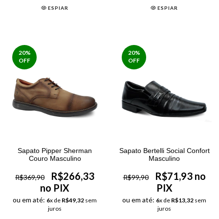
ESPIAR
ESPIAR
20
%
20
%
OFF
OFF
Sapato Pipper Sherman
Sapato Bertelli Social Confort
Couro Masculino
Masculino
R$266,33
R$71,93 no
R$369,90
R$99,90
no PIX
PIX
ou em até:
ou em até:
6
x de
R$49,32
sem
6
x de
R$13,32
sem
juros
juros