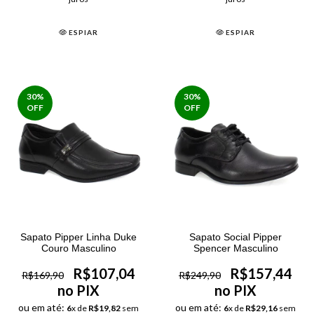
ESPIAR
ESPIAR
30
%
30
%
OFF
OFF
Sapato Pipper Linha Duke
Sapato Social Pipper
Couro Masculino
Spencer Masculino
R$107,04
R$157,44
R$169,90
R$249,90
no PIX
no PIX
ou em até:
ou em até:
6
x de
R$19,82
sem
6
x de
R$29,16
sem