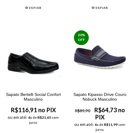
ESPIAR
ESPIAR
20
%
OFF
Sapato Bertelli Social Confort
Sapato Kipasso Drive Couro
Masculino
Nobuck Masculino
R$116,91 no PIX
R$64,73 no
R$89,90
PIX
ou em até:
6
x de
R$21,65
sem
juros
ou em até:
6
x de
R$11,99
sem
juros