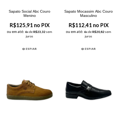
Sapato Social Abc Couro
Sapato Mocassim Abc Couro
Menino
Masculino
R$125,91 no PIX
R$112,41 no PIX
ou em até:
ou em até:
6
x de
R$23,32
sem
6
x de
R$20,82
sem
juros
juros
ESPIAR
ESPIAR