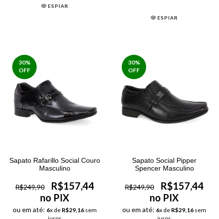
ESPIAR
ESPIAR
30
%
30
%
OFF
OFF
Sapato Rafarillo Social Couro
Sapato Social Pipper
Masculino
Spencer Masculino
R$157,44
R$157,44
R$249,90
R$249,90
no PIX
no PIX
ou em até:
ou em até:
6
x de
R$29,16
sem
6
x de
R$29,16
sem
juros
juros