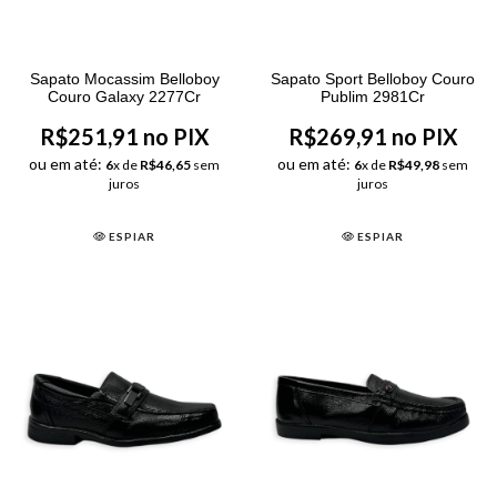
Sapato Mocassim Belloboy
Sapato Sport Belloboy Couro
Couro Galaxy 2277Cr
Publim 2981Cr
R$251,91 no PIX
R$269,91 no PIX
ou em até:
ou em até:
6
x de
R$46,65
sem
6
x de
R$49,98
sem
juros
juros
ESPIAR
ESPIAR