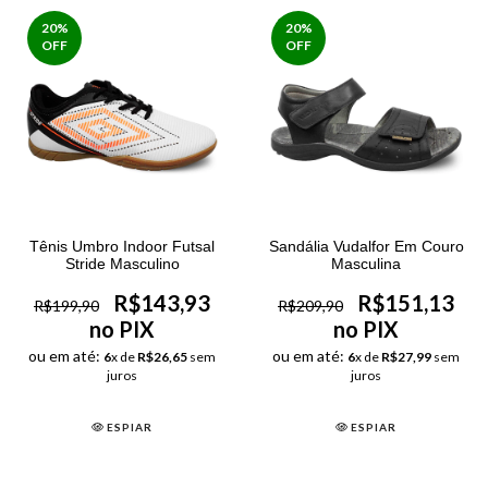
20
%
20
%
OFF
OFF
Tênis Umbro Indoor Futsal
Sandália Vudalfor Em Couro
Stride Masculino
Masculina
R$143,93
R$151,13
R$199,90
R$209,90
no PIX
no PIX
ou em até:
ou em até:
6
x de
R$26,65
sem
6
x de
R$27,99
sem
juros
juros
ESPIAR
ESPIAR