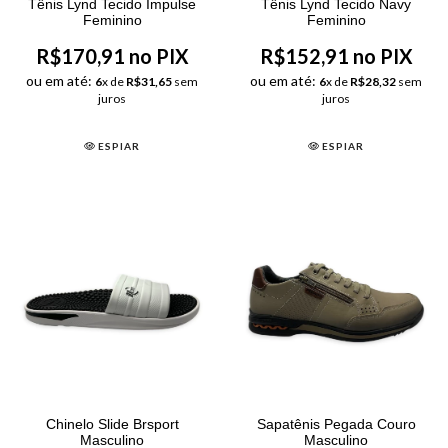
Tênis Lynd Tecido Impulse
Tênis Lynd Tecido Navy
Feminino
Feminino
R$170,91 no PIX
R$152,91 no PIX
ou em até:
ou em até:
6
x de
R$31,65
sem
6
x de
R$28,32
sem
juros
juros
ESPIAR
ESPIAR
Chinelo Slide Brsport
Sapatênis Pegada Couro
Masculino
Masculino