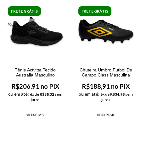
FRETE GRÁTIS
FRETE GRÁTIS
Tênis Actvitta Tecido
Chuteira Umbro Futbol De
Australia Masculino
Campo Class Masculina
R$206,91 no PIX
R$188,91 no PIX
ou em até:
ou em até:
6
x de
R$38,32
sem
6
x de
R$34,98
sem
juros
juros
ESPIAR
ESPIAR