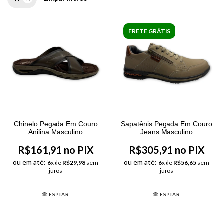
FRETE GRÁTIS
Chinelo Pegada Em Couro
Sapatênis Pegada Em Couro
Anilina Masculino
Jeans Masculino
R$161,91 no PIX
R$305,91 no PIX
ou em até:
ou em até:
6
x de
R$29,98
sem
6
x de
R$56,65
sem
juros
juros
ESPIAR
ESPIAR