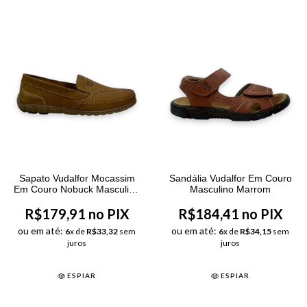
Sapato Vudalfor Mocassim
Sandália Vudalfor Em Couro
Em Couro Nobuck Masculino
Masculino Marrom
Marrom
R$179,91 no PIX
R$184,41 no PIX
ou em até:
ou em até:
6
x de
R$33,32
sem
6
x de
R$34,15
sem
juros
juros
ESPIAR
ESPIAR