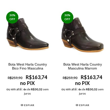
30
%
30
%
OFF
OFF
Bota West Harla Country
Bota West Harla Country
Bico Fino Masculina
Masculina Marrom
R$163,74
R$163,74
R$259,90
R$259,90
no PIX
no PIX
ou em até:
ou em até:
6
x de
R$30,32
sem
6
x de
R$30,32
sem
juros
juros
ESPIAR
ESPIAR