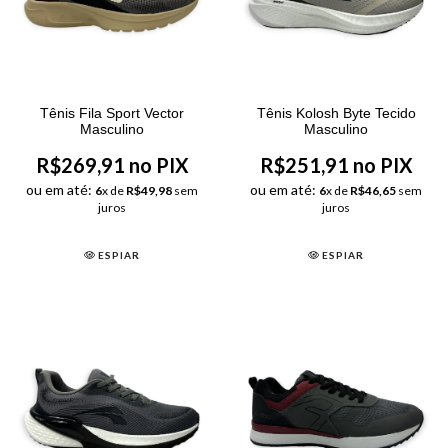
Tênis Fila Sport Vector
Tênis Kolosh Byte Tecido
Masculino
Masculino
R$269,91 no PIX
R$251,91 no PIX
ou em até:
ou em até:
6
x de
R$49,98
sem
6
x de
R$46,65
sem
juros
juros
ESPIAR
ESPIAR