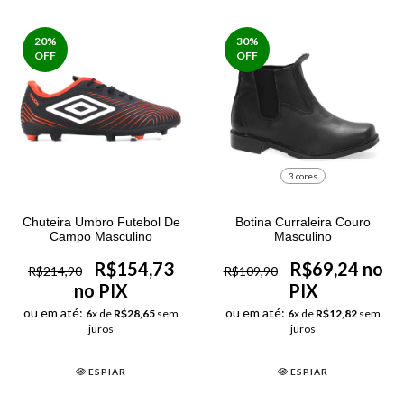
20
%
30
%
OFF
OFF
3 cores
Chuteira Umbro Futebol De
Botina Curraleira Couro
Campo Masculino
Masculino
R$154,73
R$69,24 no
R$214,90
R$109,90
no PIX
PIX
ou em até:
ou em até:
6
x de
R$28,65
sem
6
x de
R$12,82
sem
juros
juros
ESPIAR
ESPIAR