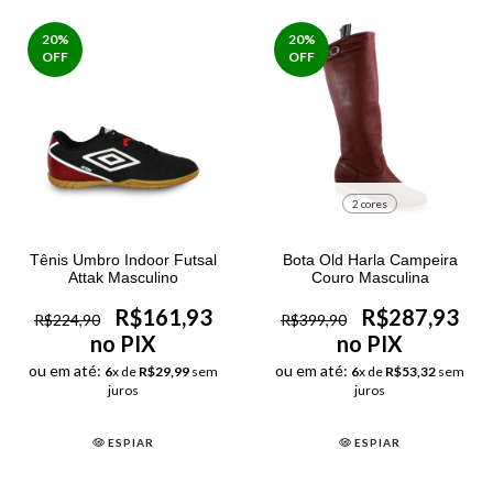
20
%
20
%
OFF
OFF
2 cores
Tênis Umbro Indoor Futsal
Bota Old Harla Campeira
Attak Masculino
Couro Masculina
R$161,93
R$287,93
R$224,90
R$399,90
no PIX
no PIX
ou em até:
ou em até:
6
x de
R$29,99
sem
6
x de
R$53,32
sem
juros
juros
ESPIAR
ESPIAR