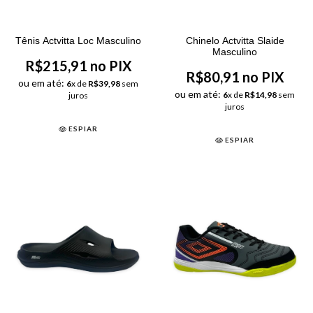
Tênis Actvitta Loc Masculino
Chinelo Actvitta Slaide
Masculino
R$215,91 no PIX
R$80,91 no PIX
ou em até:
6
x de
R$39,98
sem
ou em até:
6
x de
R$14,98
sem
juros
juros
ESPIAR
ESPIAR