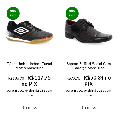
30
%
30
%
OFF
OFF
Tênis Umbro Indoor Futsal
Sapato Zaffiori Social Com
Match Masculino
Cadarço Masculino
R$117,75
R$50,34 no
R$186,90
R$79,90
no PIX
PIX
ou em até:
ou em até:
6
x de
R$21,81
sem
5
x de
R$11,19
sem
juros
juros
ESPIAR
ESPIAR