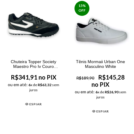
15
%
OFF
Tênis Mormaii Urban One
Chuteira Topper Society
Masculino White
Maestro Pro Iv Couro
Masculina Preto
R$145,28
R$341,91 no PIX
R$189,90
no PIX
ou em até:
6
x de
R$63,32
sem
juros
ou em até:
6
x de
R$26,90
sem
juros
ESPIAR
ESPIAR