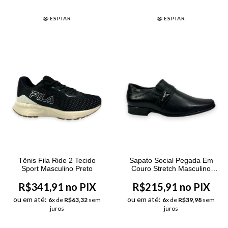
ESPIAR
ESPIAR
Tênis Fila Ride 2 Tecido
Sapato Social Pegada Em
Sport Masculino Preto
Couro Stretch Masculino
Preto
R$341,91 no PIX
R$215,91 no PIX
ou em até:
ou em até:
6
x de
R$63,32
sem
6
x de
R$39,98
sem
juros
juros