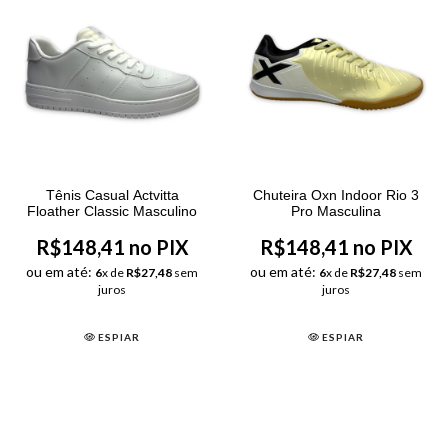
Tênis Casual Actvitta
Chuteira Oxn Indoor Rio 3
Floather Classic Masculino
Pro Masculina
R$148,41 no PIX
R$148,41 no PIX
ou em até:
ou em até:
6
x de
R$27,48
sem
6
x de
R$27,48
sem
juros
juros
ESPIAR
ESPIAR