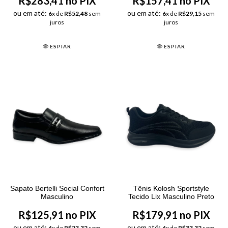
R$283,41 no PIX
R$157,41 no PIX
ou em até:
ou em até:
6
x de
R$52,48
sem
6
x de
R$29,15
sem
juros
juros
ESPIAR
ESPIAR
Sapato Bertelli Social Confort
Tênis Kolosh Sportstyle
Masculino
Tecido Lix Masculino Preto
R$125,91 no PIX
R$179,91 no PIX
ou em até:
ou em até:
6
x de
R$23,32
sem
6
x de
R$33,32
sem