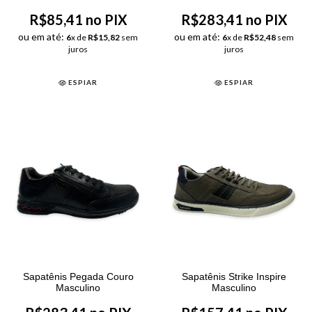
R$85,41 no PIX
R$283,41 no PIX
ou em até:
ou em até:
6
x de
R$15,82
sem
6
x de
R$52,48
sem
juros
juros
ESPIAR
ESPIAR
Sapatênis Pegada Couro
Sapatênis Strike Inspire
Masculino
Masculino