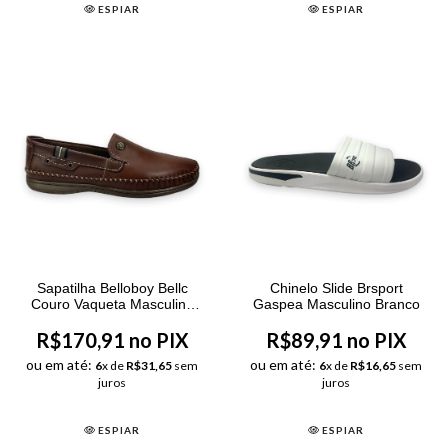
ESPIAR
ESPIAR
Sapatilha Belloboy Bellc
Chinelo Slide Brsport
Couro Vaqueta Masculino
Gaspea Masculino Branco
Pinhão
R$170,91 no PIX
R$89,91 no PIX
ou em até:
ou em até:
6
x de
R$31,65
sem
6
x de
R$16,65
sem
juros
juros
ESPIAR
ESPIAR