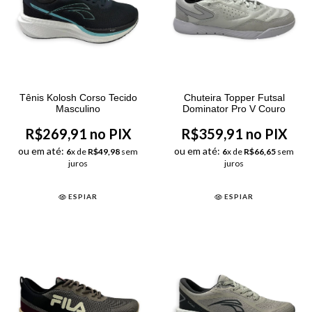
Tênis Kolosh Corso Tecido
Chuteira Topper Futsal
Masculino
Dominator Pro V Couro
R$269,91 no PIX
R$359,91 no PIX
ou em até:
ou em até:
6
x de
R$49,98
sem
6
x de
R$66,65
sem
juros
juros
ESPIAR
ESPIAR