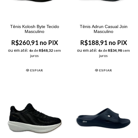
Tênis Kolosh Byte Tecido
Tênis Adrun Casual Join
Masculino
Masculino
R$260,91 no PIX
R$188,91 no PIX
ou em até:
ou em até:
6
x de
R$48,32
sem
6
x de
R$34,98
sem
juros
juros
ESPIAR
ESPIAR