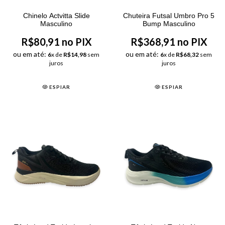
Chinelo Actvitta Slide
Chuteira Futsal Umbro Pro 5
Masculino
Bump Masculino
R$80,91 no PIX
R$368,91 no PIX
ou em até:
ou em até:
6
x de
R$14,98
sem
6
x de
R$68,32
sem
juros
juros
ESPIAR
ESPIAR