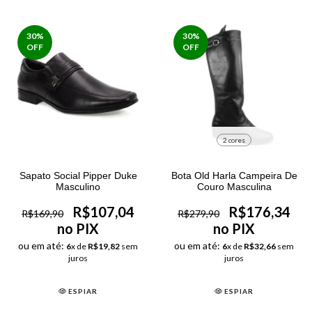
30
%
30
%
OFF
OFF
2 cores
Sapato Social Pipper Duke
Bota Old Harla Campeira De
Masculino
Couro Masculina
R$107,04
R$176,34
R$169,90
R$279,90
no PIX
no PIX
ou em até:
ou em até:
6
x de
R$19,82
sem
6
x de
R$32,66
sem
juros
juros
ESPIAR
ESPIAR