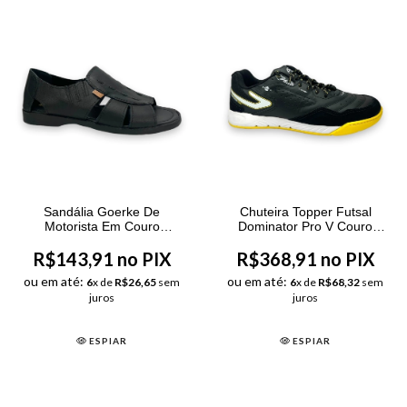
Sandália Goerke De
Chuteira Topper Futsal
Motorista Em Couro
Dominator Pro V Couro
Masculina Preta
Masculina Preto
R$143,91 no PIX
R$368,91 no PIX
ou em até:
ou em até:
6
x de
R$26,65
sem
6
x de
R$68,32
sem
juros
juros
ESPIAR
ESPIAR