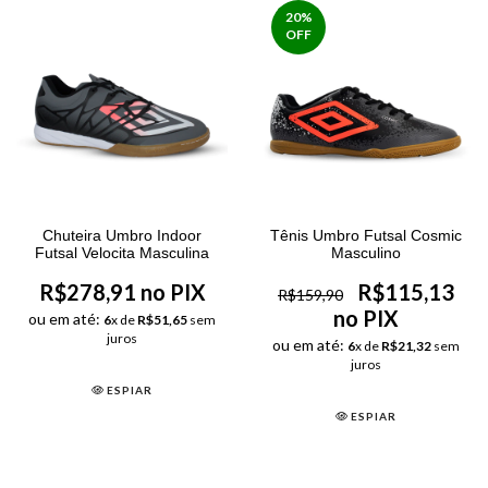
20
%
OFF
Chuteira Umbro Indoor
Tênis Umbro Futsal Cosmic
Futsal Velocita Masculina
Masculino
R$278,91 no PIX
R$115,13
R$159,90
no PIX
ou em até:
6
x de
R$51,65
sem
juros
ou em até:
6
x de
R$21,32
sem
juros
ESPIAR
ESPIAR