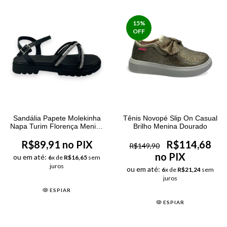
15
%
OFF
Sandália Papete Molekinha
Tênis Novopé Slip On Casual
Napa Turim Florença Menina
Brilho Menina Dourado
Preta
R$89,91 no PIX
R$114,68
R$149,90
no PIX
ou em até:
6
x de
R$16,65
sem
juros
ou em até:
6
x de
R$21,24
sem
juros
ESPIAR
ESPIAR