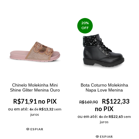
20
%
OFF
Chinelo Molekinha Mini
Bota Coturno Molekinha
Shine Gliter Menina Ouro
Napa Love Menina
R$71,91 no PIX
R$122,33
R$169,90
no PIX
ou em até:
6
x de
R$13,32
sem
juros
ou em até:
6
x de
R$22,65
sem
juros
ESPIAR
ESPIAR