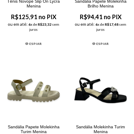
Tênis Novopé Slip On Lycra
Sandália Papete Molekinha
Menina
Brilho Menina
R$125,91 no PIX
R$94,41 no PIX
ou em até:
ou em até:
6
x de
R$23,32
sem
6
x de
R$17,48
sem
juros
juros
ESPIAR
ESPIAR
Sandália Papete Molekinha
Sandália Molekinha Turim
Turim Menina
Menina