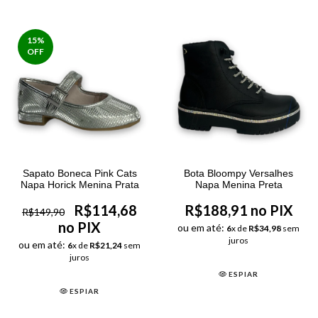
15
%
OFF
Sapato Boneca Pink Cats
Bota Bloompy Versalhes
Napa Horick Menina Prata
Napa Menina Preta
R$114,68
R$188,91 no PIX
R$149,90
no PIX
ou em até:
6
x de
R$34,98
sem
juros
ou em até:
6
x de
R$21,24
sem
juros
ESPIAR
ESPIAR