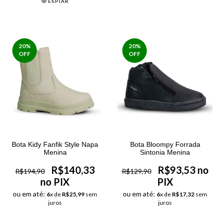
ESPIAR
20
%
20
%
OFF
OFF
Bota Kidy Fanfik Style Napa
Bota Bloompy Forrada
Menina
Sintonia Menina
R$140,33
R$93,53 no
R$194,90
R$129,90
no PIX
PIX
ou em até:
ou em até:
6
x de
R$25,99
sem
6
x de
R$17,32
sem
juros
juros