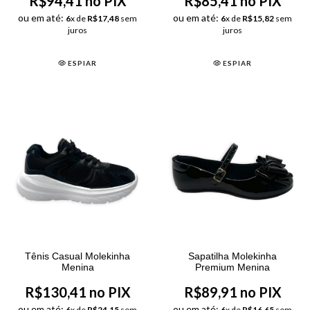
R$94,41 no PIX
R$85,41 no PIX
ou em até:
ou em até:
6
x de
R$17,48
sem
6
x de
R$15,82
sem
juros
juros
ESPIAR
ESPIAR
Tênis Casual Molekinha
Sapatilha Molekinha
Menina
Premium Menina
R$130,41 no PIX
R$89,91 no PIX
ou em até:
ou em até:
6
x de
R$24,15
sem
6
x de
R$16,65
sem