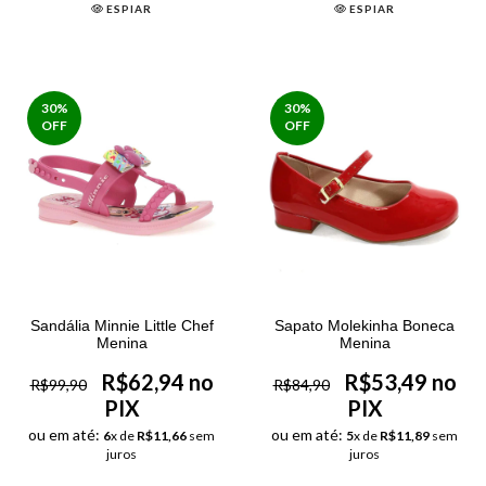
ESPIAR
ESPIAR
30
%
30
%
OFF
OFF
Sandália Minnie Little Chef
Sapato Molekinha Boneca
Menina
Menina
R$62,94 no
R$53,49 no
R$99,90
R$84,90
PIX
PIX
ou em até:
ou em até:
6
x de
R$11,66
sem
5
x de
R$11,89
sem
juros
juros