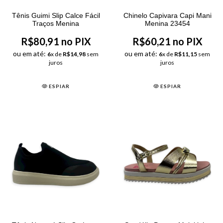
Tênis Guimi Slip Calce Fácil
Chinelo Capivara Capi Mani
Traços Menina
Menina 23454
R$80,91 no PIX
R$60,21 no PIX
ou em até:
ou em até:
6
x de
R$14,98
sem
6
x de
R$11,15
sem
juros
juros
ESPIAR
ESPIAR