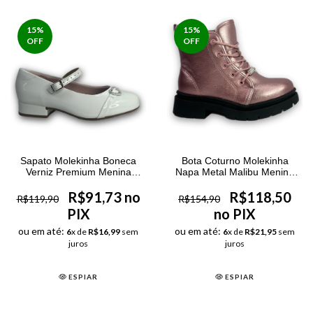
15
%
15
%
OFF
OFF
Sapato Molekinha Boneca
Bota Coturno Molekinha
Verniz Premium Menina
Napa Metal Malibu Menina
Branco
Rosa
R$91,73 no
R$118,50
R$119,90
R$154,90
PIX
no PIX
ou em até:
ou em até:
6
x de
R$16,99
sem
6
x de
R$21,95
sem
juros
juros
ESPIAR
ESPIAR