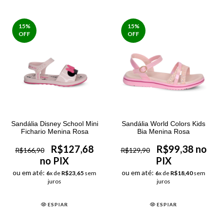
15
%
15
%
OFF
OFF
Sandália Disney School Mini
Sandália World Colors Kids
Fichario Menina Rosa
Bia Menina Rosa
R$127,68
R$99,38 no
R$166,90
R$129,90
no PIX
PIX
ou em até:
ou em até:
6
x de
R$23,65
sem
6
x de
R$18,40
sem
juros
juros
ESPIAR
ESPIAR