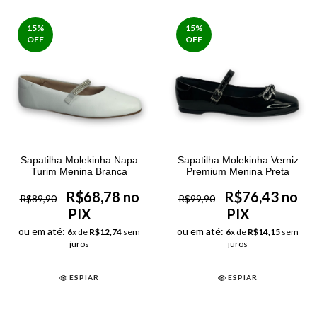
15
%
15
%
OFF
OFF
Sapatilha Molekinha Napa
Sapatilha Molekinha Verniz
Turim Menina Branca
Premium Menina Preta
R$68,78 no
R$76,43 no
R$89,90
R$99,90
PIX
PIX
ou em até:
ou em até:
6
x de
R$12,74
sem
6
x de
R$14,15
sem
juros
juros
ESPIAR
ESPIAR