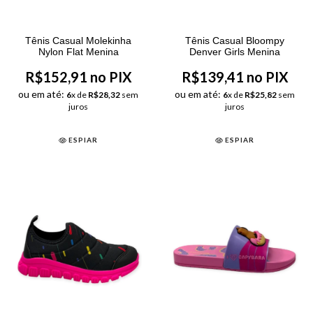
Tênis Casual Molekinha
Tênis Casual Bloompy
Nylon Flat Menina
Denver Girls Menina
R$152,91 no PIX
R$139,41 no PIX
ou em até:
ou em até:
6
x de
R$28,32
sem
6
x de
R$25,82
sem
juros
juros
ESPIAR
ESPIAR