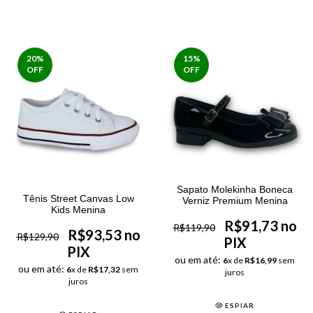
20
%
15
%
OFF
OFF
Sapato Molekinha Boneca
Tênis Street Canvas Low
Verniz Premium Menina
Kids Menina
R$91,73 no
R$119,90
R$93,53 no
R$129,90
PIX
PIX
ou em até:
6
x de
R$16,99
sem
ou em até:
6
x de
R$17,32
sem
juros
juros
ESPIAR