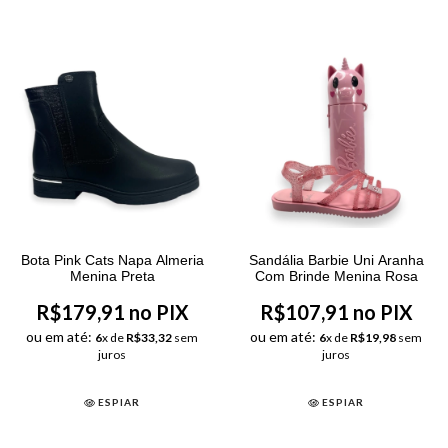
Bota Pink Cats Napa Almeria
Sandália Barbie Uni Aranha
Menina Preta
Com Brinde Menina Rosa
R$179,91 no PIX
R$107,91 no PIX
ou em até:
ou em até:
6
x de
R$33,32
sem
6
x de
R$19,98
sem
juros
juros
ESPIAR
ESPIAR