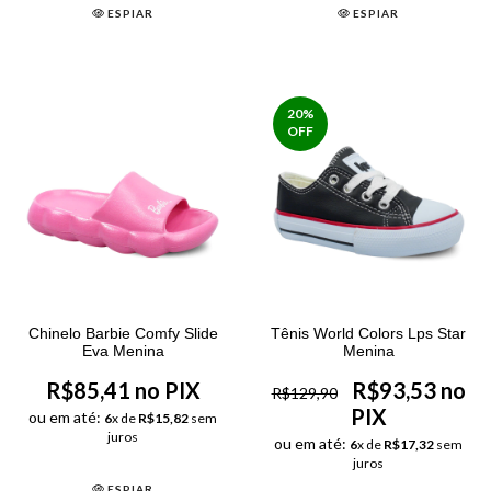
ESPIAR
ESPIAR
20
%
OFF
Chinelo Barbie Comfy Slide
Tênis World Colors Lps Star
Eva Menina
Menina
R$85,41 no PIX
R$93,53 no
R$129,90
PIX
ou em até:
6
x de
R$15,82
sem
juros
ou em até:
6
x de
R$17,32
sem
juros
ESPIAR