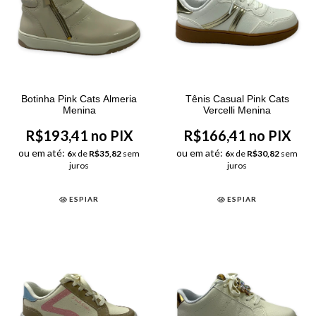
Botinha Pink Cats Almeria
Tênis Casual Pink Cats
Menina
Vercelli Menina
R$193,41 no PIX
R$166,41 no PIX
ou em até:
ou em até:
6
x de
R$35,82
sem
6
x de
R$30,82
sem
juros
juros
ESPIAR
ESPIAR