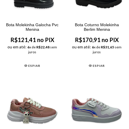
Bota Molekinha Galocha Pvc
Bota Coturno Molekinha
Menina
Berlim Menina
R$121,41 no PIX
R$170,91 no PIX
ou em até:
ou em até:
6
x de
R$22,48
sem
6
x de
R$31,65
sem
juros
juros
ESPIAR
ESPIAR