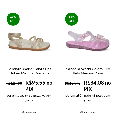
15
%
15
%
OFF
OFF
Sandália World Colors Lps
Sandália World Colors Lilly
Birken Menina Dourado
Kids Menina Rosa
R$95,55 no
R$84,08 no
R$124,90
R$109,90
PIX
PIX
ou em até:
ou em até:
6
x de
R$17,70
sem
6
x de
R$15,57
sem
juros
juros
ESPIAR
ESPIAR