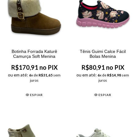
Botinha Forrada Katurê
Tênis Guimi Calce Fácil
Camurça Soft Menina
Bolas Menina
R$170,91 no PIX
R$80,91 no PIX
ou em até:
ou em até:
6
x de
R$31,65
sem
6
x de
R$14,98
sem
juros
juros
ESPIAR
ESPIAR