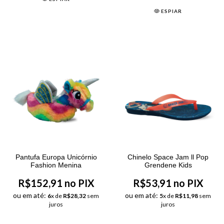
ESPIAR
Pantufa Europa Unicórnio
Chinelo Space Jam ll Pop
Fashion Menina
Grendene Kids
R$152,91 no PIX
R$53,91 no PIX
ou em até:
ou em até:
6
x de
R$28,32
sem
5
x de
R$11,98
sem
juros
juros