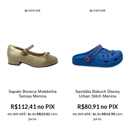
ESPIAR
ESPIAR
Sapato Boneca Molekinha
Sandália Babuch Disney
Tamisa Menina
Urban Stitch Menina
R$112,41 no PIX
R$80,91 no PIX
ou em até:
ou em até:
6
x de
R$20,82
sem
6
x de
R$14,98
sem
juros
juros