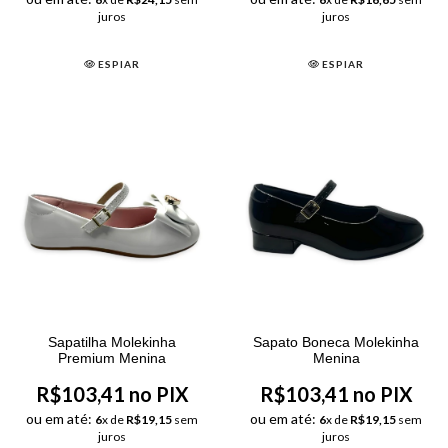
juros
juros
ESPIAR
ESPIAR
Sapatilha Molekinha
Sapato Boneca Molekinha
Premium Menina
Menina
R$103,41 no PIX
R$103,41 no PIX
ou em até:
ou em até:
6
x de
R$19,15
sem
6
x de
R$19,15
sem
juros
juros