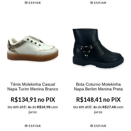
ESPIAR
ESPIAR
Tênis Molekinha Casual
Bota Coturno Molekinha
Napa Turim Menina Branco
Napa Berlim Menina Preta
R$134,91 no PIX
R$148,41 no PIX
ou em até:
ou em até:
6
x de
R$24,98
sem
6
x de
R$27,48
sem
juros
juros
ESPIAR
ESPIAR