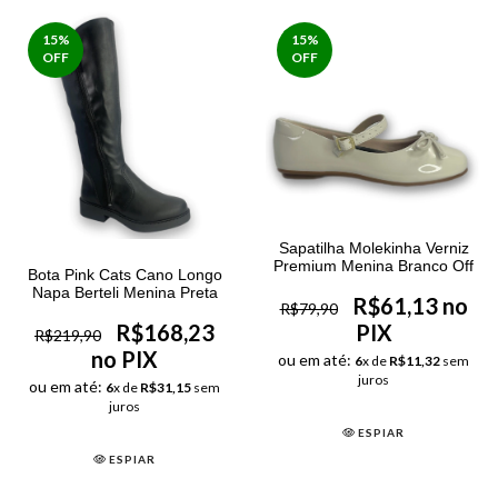
15
%
15
%
OFF
OFF
Sapatilha Molekinha Verniz
Premium Menina Branco Off
Bota Pink Cats Cano Longo
Napa Berteli Menina Preta
R$61,13 no
R$79,90
PIX
R$168,23
R$219,90
no PIX
ou em até:
6
x de
R$11,32
sem
juros
ou em até:
6
x de
R$31,15
sem
juros
ESPIAR
ESPIAR