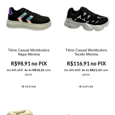
Tênis Casual Worldcolors
Tênis Casual Worldcolors
Napa Menina
Tecido Menina
R$98,91 no PIX
R$116,91 no PIX
ou em até:
ou em até:
6
x de
R$18,32
sem
6
x de
R$21,65
sem
juros
juros
ESPIAR
ESPIAR