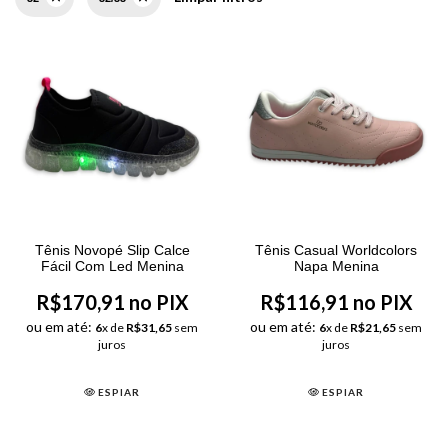
Tênis Novopé Slip Calce
Tênis Casual Worldcolors
Fácil Com Led Menina
Napa Menina
R$170,91 no PIX
R$116,91 no PIX
ou em até:
ou em até:
6
x de
R$31,65
sem
6
x de
R$21,65
sem
juros
juros
ESPIAR
ESPIAR