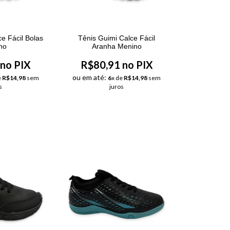
e Fácil Bolas
Tênis Guimi Calce Fácil
no
Aranha Menino
no PIX
R$80,91 no PIX
ou em até:
e
R$14,98
sem
6
x de
R$14,98
sem
s
juros