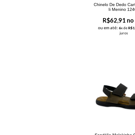
Chinelo De Dedo Car
Ii Menino 12
R$62,91 no
ou em até:
6
x de
R$1
juros
Sandália Molekinho