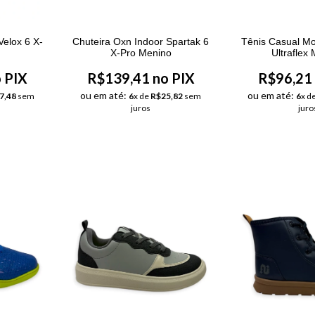
Velox 6 X-
Chuteira Oxn Indoor Spartak 6
Tênis Casual M
X-Pro Menino
Ultraflex
 PIX
R$139,41 no PIX
R$96,21 
ou em até:
ou em até:
7,48
sem
6
x de
R$25,82
sem
6
x d
juros
juro