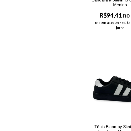
Menino
R$94,41 no
ou em até:
6
x de
R$1
juros
Tênis Bloompy Skat