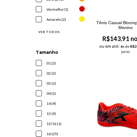
Vermelho (1)
Amarelo (2)
Tênis Casual Bloom
Menino
VER TODOS
R$143,91 no
ou em até:
6
x de
R$2
juros
Tamanho
01 (2)
02 (2)
03 (2)
04 (2)
14 (9)
15 (9)
15/16 (1)
16 (25)