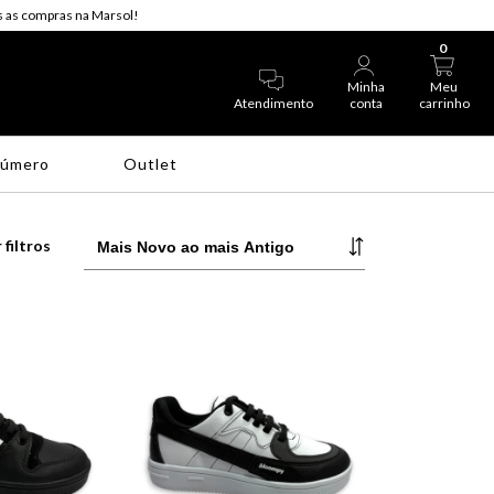
 as compras na Marsol!
0
Minha
Meu
Atendimento
conta
carrinho
Número
Outlet
 filtros