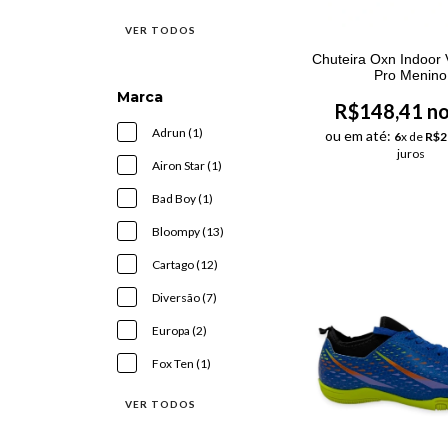
VER TODOS
Chuteira Oxn Indoor 
Pro Menino
Marca
R$148,41 no
Adrun (1)
ou em até:
6
x de
R$2
juros
Airon Star (1)
Bad Boy (1)
Bloompy (13)
Cartago (12)
Diversão (7)
Europa (2)
Fox Ten (1)
VER TODOS