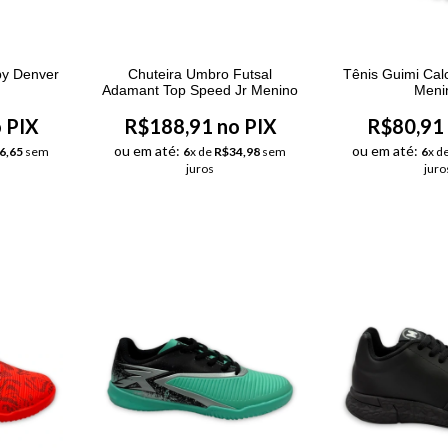
py Denver
Chuteira Umbro Futsal
Tênis Guimi Calc
Adamant Top Speed Jr Menino
Meni
 PIX
R$188,91 no PIX
R$80,91 
ou em até:
ou em até:
6,65
sem
6
x de
R$34,98
sem
6
x d
juros
juro