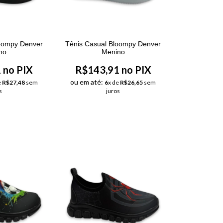
loompy Denver
Tênis Casual Bloompy Denver
no
Menino
 no PIX
R$143,91 no PIX
ou em até:
e
R$27,48
sem
6
x de
R$26,65
sem
s
juros