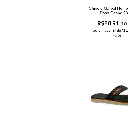
Chinelo Marvel Hom
Dash Gaspe 2
R$80,91 no
ou em até:
6
x de
R$1
juros