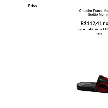
Price
Chuteira Futsal Mo
Sudão Meni
R$112,41 no
ou em até:
6
x de
R$2
juros