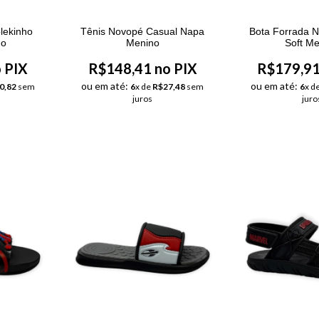
lekinho
Tênis Novopé Casual Napa
Bota Forrada 
no
Menino
Soft M
 PIX
R$148,41 no PIX
R$179,91
ou em até:
ou em até:
0,82
sem
6
x de
R$27,48
sem
6
x d
juros
juro