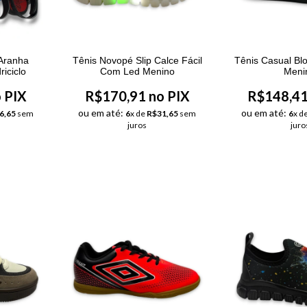
Aranha
Tênis Novopé Slip Calce Fácil
Tênis Casual B
iciclo
Com Led Menino
Meni
 PIX
R$170,91 no PIX
R$148,41
ou em até:
ou em até:
6,65
sem
6
x de
R$31,65
sem
6
x d
juros
juro