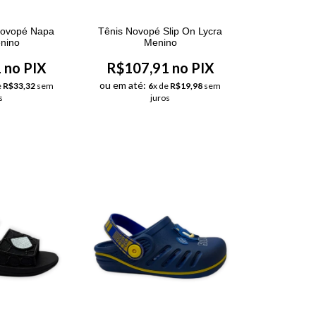
Novopé Napa
Tênis Novopé Slip On Lycra
enino
Menino
 no PIX
R$107,91 no PIX
ou em até:
e
R$33,32
sem
6
x de
R$19,98
sem
s
juros