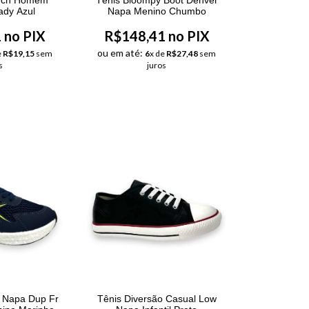
ady Azul
Napa Menino Chumbo
 no PIX
R$148,41 no PIX
ou em até:
e
R$19,15
sem
6
x de
R$27,48
sem
s
juros
o Napa Dup Fr
Tênis Diversão Casual Low