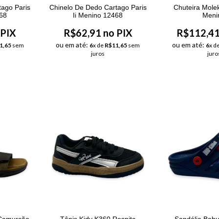
tago Paris
Chinelo De Dedo Cartago Paris
Chuteira Molek
468
Ii Menino 12468
Meni
 PIX
R$62,91 no PIX
R$112,41
ou em até:
ou em até:
1,65
sem
6
x de
R$11,65
sem
6
x d
juros
juro
 Camurção
Tênis Kidy K360 Respitc
Sandália Ba