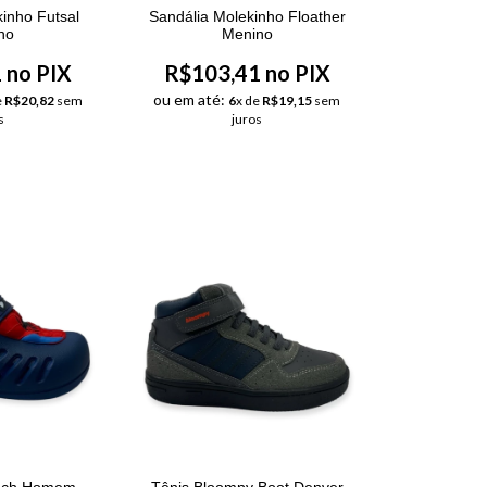
inho Futsal
Sandália Molekinho Floather
no
Menino
 no PIX
R$103,41 no PIX
ou em até:
e
R$20,82
sem
6
x de
R$19,15
sem
s
juros
buch Homem
Tênis Bloompy Boot Denver