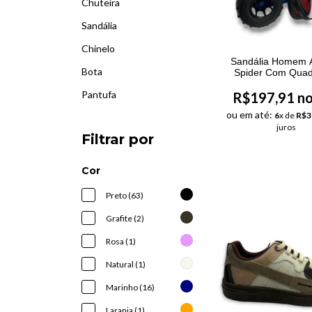
Chuteira
Sandália
Chinelo
Sandália Homem 
Bota
Spider Com Quadr
Pantufa
R$197,91 no
ou em até:
6
x de
R$3
juros
Filtrar por
Cor
Preto (63)
Grafite (2)
Rosa (1)
Natural (1)
Marinho (16)
Laranja (1)