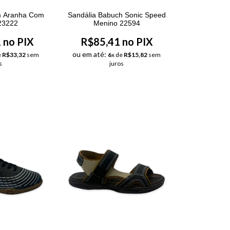
m Aranha Com
Sandália Babuch Sonic Speed
23222
Menino 22594
 no PIX
R$85,41 no PIX
ou em até:
e
R$33,32
sem
6
x de
R$15,82
sem
s
juros