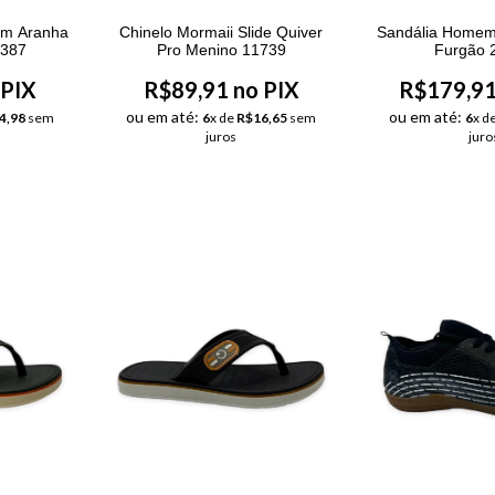
em Aranha
Chinelo Mormaii Slide Quiver
Sandália Home
3387
Pro Menino 11739
Furgão 
 PIX
R$89,91 no PIX
R$179,91
ou em até:
ou em até:
4,98
sem
6
x de
R$16,65
sem
6
x d
juros
juro