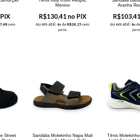
Menino
Aranha Re
 PIX
R$130,41 no PIX
R$103,41
ou em até:
ou em até:
7,48
sem
6
x de
R$24,15
sem
6
x d
juros
juro
e Street
Sandália Molekinho Napa Mali
Tênis Molekinh