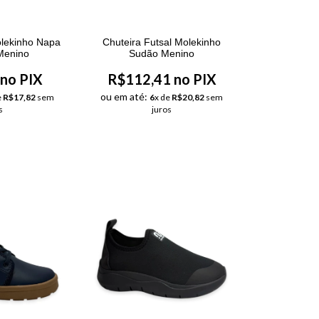
olekinho Napa
Chuteira Futsal Molekinho
 Menino
Sudão Menino
no PIX
R$112,41 no PIX
ou em até:
e
R$17,82
sem
6
x de
R$20,82
sem
s
juros